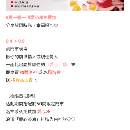
#買一送一 #愛心凍免費加
分享放閃時光，幸福喝💘💘
𝟴.𝟰 ➜ 𝟴.𝟴
到門市現場
揪你的前世情人或現任情人
一起比出屬於你們的
〔愛心手勢〕
🧡
即享買
梅碧洛神
或 冰
鑽洛神
送
招牌高山青
.ᐟ.ᐟ
〔極限量-加碼〕
活動期間搭配於𝟱𝟬間限定門市
洛神系列免費加
愛心凍
浪漫「愛心茶凍」打造告白神飲♡♡