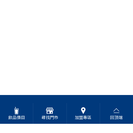
飲品價目
尋找門市
加盟專區
回頂端
高山青茶專賣店