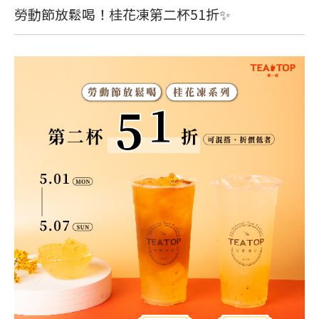
勞動節放鬆喝！桂花凍第二杯51折✨