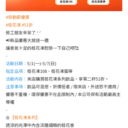
#勞動節優惠
#桂花凍 #51折
勞工朋友辛苦了.ᐟ.ᐟ
📢新品優惠大放送一週
讓香氣十足的桂花凍慰勞一下自己吧🥰
-
活動日期：
5/1(一)-5/7(日)
指定品項：
桂花凍108、桂花凍蜜檸
活動內容：
來店購買桂花凍系列飲品，享第二杯51折。
注意事項：
飲品可混搭，折價低者 / 限來店，外送恕不適用 /
優惠不重複，環保優惠不在此限制內 / 本公司保有活動最高主
導權
-
🌼
【桂花凍系列】
透涼的光澤中內含淡雅細緻的桂花香