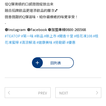
從Q彈滑順的口感微微綻放出來
融合招牌飲品更增添飲品的層次💕
微香微甜的Q彈滋味，給你最療癒的味覺享受！
-
🟠
Instagram
🟠
Facebook
🟠
加盟專線0800-265568
#TEATOP #第一味 #新品 #新上市 #聞香十里 #桂花凍108 #桂
花凍蜜檸 #清涼解渴 #健康美味 #勞動節 #優惠
回列表
PREV
NEXT