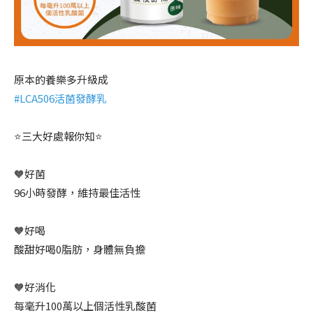
原本的養樂多升級成
#LCA506活菌發酵乳
⭐三大好處報你知⭐
🧡好菌
96小時發酵，維持最佳活性
🧡好喝
酸甜好喝0脂肪，身體無負擔
🧡好消化
每毫升100萬以上個活性乳酸菌