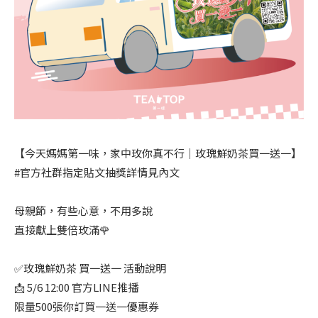
【今天媽媽第一味，家中玫你真不行｜玫瑰鮮奶茶買一送一】
#官方社群指定貼文抽獎詳情見內文
母親節，有些心意，不用多說
直接獻上雙倍玫滿🌹
✅玫瑰鮮奶茶 買一送一 活動說明
📩 5/6 12:00 官方LINE推播
限量500張你訂買一送一優惠券