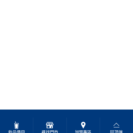
飲品價目
尋找門市
加盟專區
回頂端