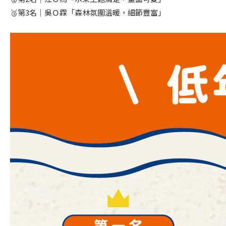
🥉第3名｜吳Ｏ霖「森林氛圍溫暖，細節豐富」