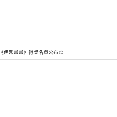
最新消息
五屆《伊起畫畫》得獎名單公布🎨