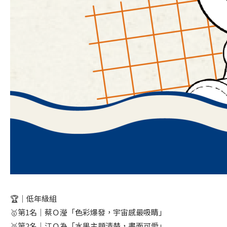
🏆｜低年級組
🥇第1名｜蔡Ｏ瀅「色彩爆發，宇宙感最吸睛」
🥈第2名｜江Ｏ為「水果主題清楚，畫面可愛」