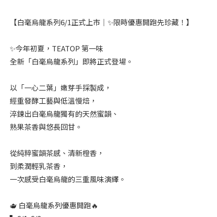
【白毫烏龍系列6/1正式上市｜✨限時優惠開跑先珍藏！】
✨今年初夏，TEATOP 第一味
全新「白毫烏龍系列」即將正式登場。
以「一心二葉」嫩芽手採製成，
經重發酵工藝與低溫慢焙，
淬鍊出白毫烏龍獨有的天然蜜韻、
熟果茶香與悠長回甘。
從純粹蜜韻茶感、清新橙香，
到柔潤輕乳茶香，
一次感受白毫烏龍的三重風味演繹。
🫖 白毫烏龍系列優惠開跑🔥