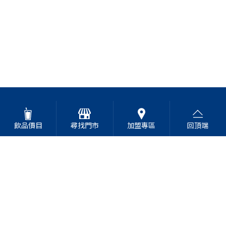
飲品價目
尋找門市
加盟專區
回頂端
高山青茶專賣店
Address
台中市北屯區南興路929號
Tel
0800-265568