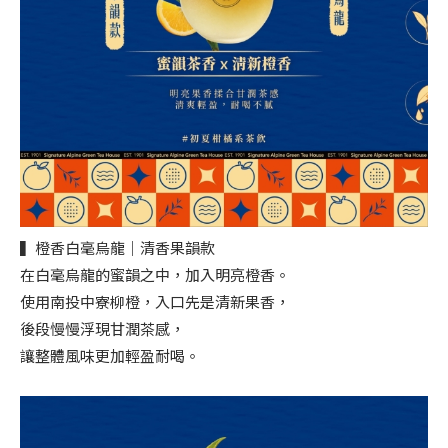
▍橙香白毫烏龍｜清香果韻款
在白毫烏龍的蜜韻之中，加入明亮橙香。
使用南投中寮柳橙，入口先是清新果香，
後段慢慢浮現甘潤茶感，
讓整體風味更加輕盈耐喝。