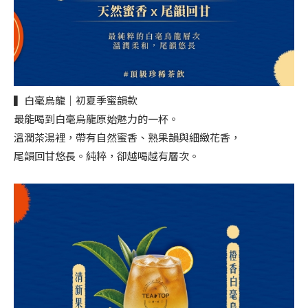
▍白毫烏龍｜初夏季蜜韻款
最能喝到白毫烏龍原始魅力的一杯。
溫潤茶湯裡，帶有自然蜜香、熟果韻與細緻花香，
尾韻回甘悠長。純粹，卻越喝越有層次。