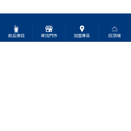
飲品價目
尋找門市
加盟專區
回頂端
高山青茶專賣店
Address
台中市北屯區南興路929號
Tel
0800-265568
Copyright © 2020 TEA TOP第一味
網頁設計
-
iBest