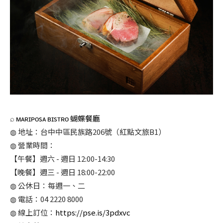
⌕
ᴍᴀʀɪᴘᴏsᴀ ʙɪsᴛʀᴏ 蝴蝶餐廳
◍ 地址：台中中區民族路206號（紅點文旅B1）
◍ 營業時間：
【午餐】週六 - 週日 12:00-14:30
【晚餐】週三 - 週日 18:00-22:00
◍ 公休日：每週一、二
◍ 電話：04 2220 8000
◍ 線上訂位：
https://pse.is/3pdxvc