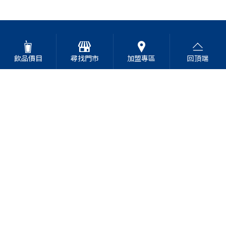
飲品價目
尋找門市
加盟專區
回頂端
高山青茶專賣店
Address
台中市北屯區南興路929號
Tel
0800-265568
Copyright © 2020 TEA TOP第一味
網頁設計
-
iBest