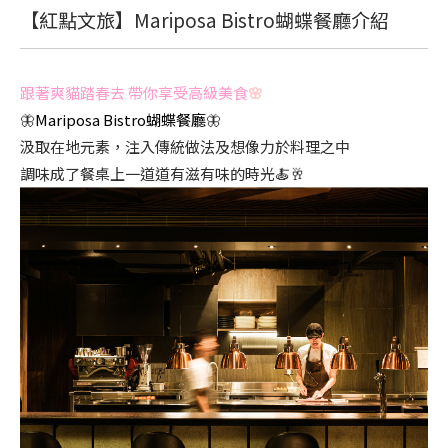
【紅點文旅】Mariposa Bistro蝴蝶餐廳介紹
跟著爽貓踏春去 帶你享受高級美食
🌸
🦋
Mariposa Bistro蝴蝶餐廳
🦋
汲取在地元素，注入傳統做法及想像力於料理之中
調味成了餐桌上一道道有滋有味的時光🍝🥂