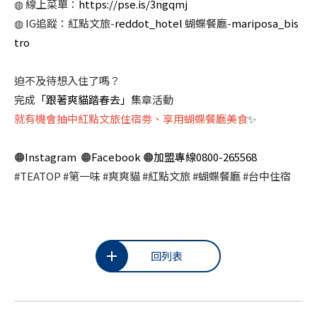
◍ 線上菜單：
https://pse.is/3ngqmj
◍ IG追蹤：紅點文旅-
reddot_hotel
蝴蝶餐廳-
mariposa_bis
tro
迫不及待想入住了嗎？
完成
「跟著爽貓踏春去」
集章活動
就有機會抽中紅點文旅住宿劵、享用蝴蝶餐廳美食
✨
🟠
Instagram
🟠
Facebook
🟠
加盟專線0800-265568
#TEATOP #第一味 #爽爽貓 #紅點文旅 #蝴蝶餐廳 #台中住宿
回列表