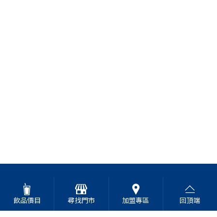
飲品價目
尋找門市
加盟專區
回頂端
高山青茶專賣店